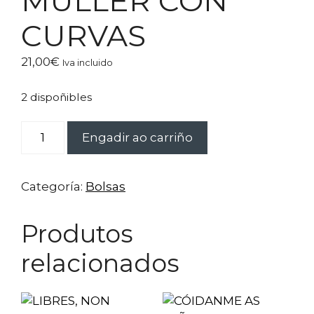
MULLER CON
CURVAS
21,00
€
Iva incluido
2 dispoñibles
MULLER
Engadir ao carriño
CON
CURVAS
cantidade
Categoría:
Bolsas
Produtos
relacionados