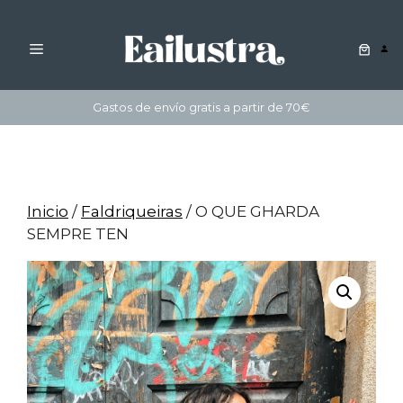
MENÚ
Saltar
Gastos de envío gratis a partir de 70€
ao
contido
Inicio
/
Faldriqueiras
/ O QUE GHARDA
SEMPRE TEN