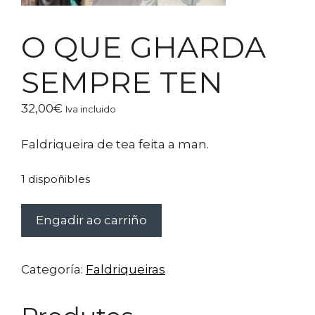
O QUE GHARDA
SEMPRE TEN
32,00
€
Iva incluido
Faldriqueira de tea feita a man.
1 dispoñibles
O
Engadir ao carriño
QUE
GHARDA
SEMPRE
Categoría:
Faldriqueiras
TEN
cantidade