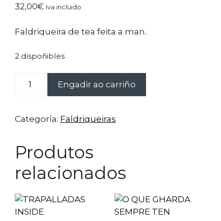
32,00
€
Iva incluido
Faldriqueira de tea feita a man.
2 dispoñibles
PETO
Engadir ao carriño
MÁXICO
cantidade
Categoría:
Faldriqueiras
Produtos
relacionados