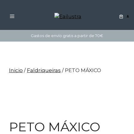
MENÚ
Saltar
Gastos de envío gratis a partir de 70€
ao
contido
Inicio
/
Faldriqueiras
/ PETO MÁXICO
PETO MÁXICO