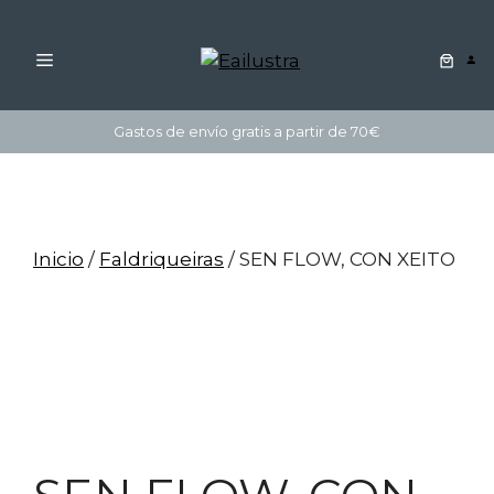
MENÚ
Saltar
Gastos de envío gratis a partir de 70€
ao
contido
Inicio
/
Faldriqueiras
/ SEN FLOW, CON XEITO