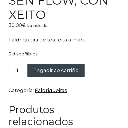
SEN FLOW, CON
XEITO
30,00
€
Iva incluido
Faldriqueira de tea feita a man.
5 dispoñibles
SEN
Engadir ao carriño
FLOW,
CON
XEITO
Categoría:
Faldriqueiras
cantidade
Produtos
relacionados