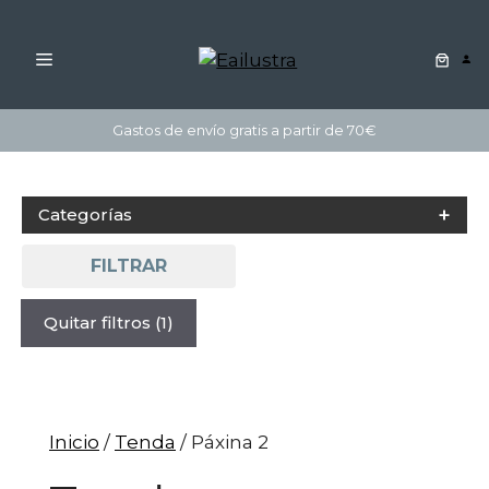
MENÚ
Saltar
Gastos de envío gratis a partir de 70€
ao
contido
Categorías
FILTRAR
Quitar filtros
(1)
Inicio
/
Tenda
/ Páxina 2