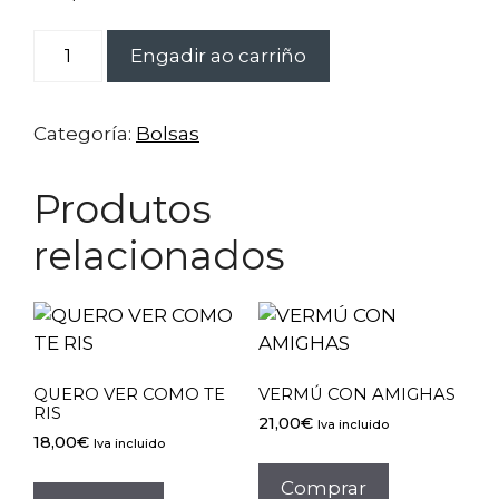
EU
Engadir ao carriño
MEDREI
N
´ALDEA
Categoría:
Bolsas
cantidade
Produtos
relacionados
QUERO VER COMO TE
VERMÚ CON AMIGHAS
RIS
21,00
€
Iva incluido
18,00
€
Iva incluido
Comprar