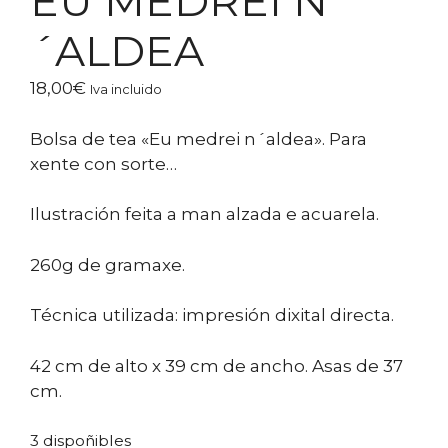
EU MEDREI N
´ALDEA
18,00
€
Iva incluido
Bolsa de tea «Eu medrei n´aldea». Para
xente con sorte…
Ilustración feita a man alzada e acuarela.
260g de gramaxe.
Técnica utilizada: impresión dixital directa.
42 cm de alto x 39 cm de ancho. Asas de 37
cm.
3 dispoñibles