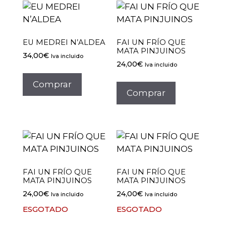
EU MEDREI N’ALDEA
FAI UN FRÍO QUE
MATA PINJUINOS
34,00
€
Iva incluido
24,00
€
Iva incluido
Este
produto
Comprar
Comprar
ten
múltiples
variantes.
As
opcións
pódense
elixir
FAI UN FRÍO QUE
FAI UN FRÍO QUE
MATA PINJUINOS
MATA PINJUINOS
na
24,00
€
24,00
€
Iva incluido
Iva incluido
páxina
de
ESGOTADO
ESGOTADO
produto