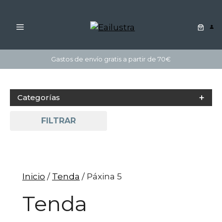
MENÚ
Saltar
Gastos de envío gratis a partir de 70€
ao
contido
Categorías
FILTRAR
Inicio
/
Tenda
/ Páxina 5
Tenda