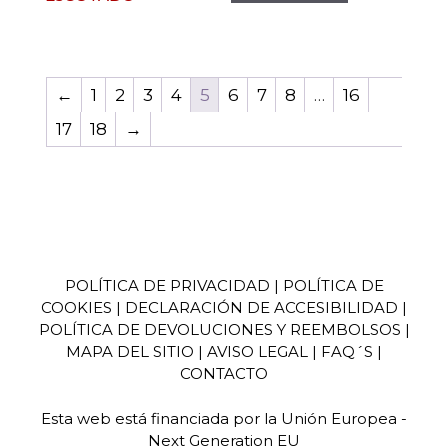
←
1
2
3
4
5
6
7
8
…
16
17
18
→
POLÍTICA DE PRIVACIDAD
|
POLÍTICA DE
COOKIES
|
DECLARACIÓN DE ACCESIBILIDAD
|
POLÍTICA DE DEVOLUCIONES Y REEMBOLSOS
|
MAPA DEL SITIO
|
AVISO LEGA
L | FAQ´S |
CONTACTO
Esta web está financiada por la Unión Europea -
Next Generation EU