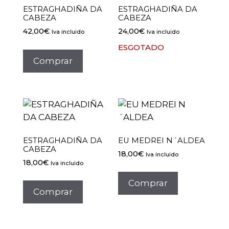
ESTRAGHADIÑA DA
ESTRAGHADIÑA DA
CABEZA
CABEZA
42,00
€
24,00
€
Iva incluido
Iva incluido
Este
ESGOTADO
produto
Comprar
ten
múltiples
variantes.
As
opcións
pódense
ESTRAGHADIÑA DA
EU MEDREI N´ALDEA
elixir
CABEZA
18,00
€
Iva incluido
na
18,00
€
Iva incluido
páxina
Comprar
de
Comprar
produto